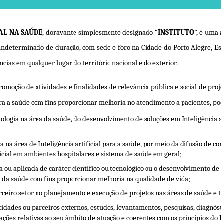
IAL NA SAÚDE
, doravante simplesmente designado “
INSTITUTO
”, é uma 
 indeterminado de duração, com sede e foro na Cidade do Porto Alegre, Est
as em qualquer lugar do território nacional e do exterior.
romoção de atividades e finalidades de relevância pública e social de pro
 para a saúde com fins proporcionar melhoria no atendimento a pacientes, p
nologia na área da saúde, do desenvolvimento de soluções em Inteligência a
na área de Inteligência artificial para a saúde, por meio da difusão de con
ficial em ambientes hospitalares e sistema de saúde em geral;
 ou aplicada de caráter científico ou tecnológico ou o desenvolvimento de
eas da saúde com fins proporcionar melhoria na qualidade de vida;
rceiro setor no planejamento e execução de projetos nas áreas de saúde e 
dades ou parceiros externos, estudos, levantamentos, pesquisas, diagnóstic
ações relativas ao seu âmbito de atuação e coerentes com os princípios do 