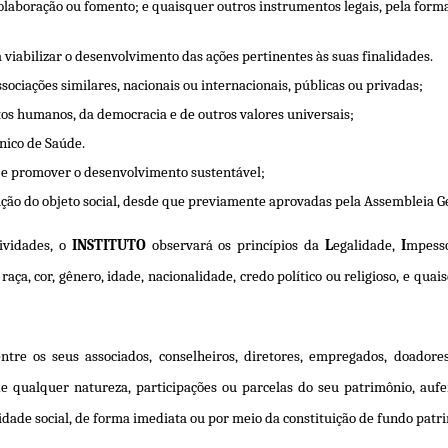
olaboração ou fomento; e quaisquer outros instrumentos legais, pela forma
 viabilizar o desenvolvimento das ações pertinentes às suas finalidades.
sociações similares, nacionais ou internacionais, públicas ou privadas;
itos humanos, da democracia e de outros valores universais;
nico de Saúde.
 e promover o desenvolvimento sustentável;
ução do objeto social, desde que previamente aprovadas pela Assembleia G
ividades, o
INSTITUTO
observará os princípios da
L
egalidade,
I
mpess
raça, cor, gênero, idade, nacionalidade, credo político ou religioso, e qu
entre os seus associados, conselheiros, diretores, empregados, doadore
 de qualquer natureza, participações ou parcelas do seu patrimônio, aufe
idade social, de forma imediata ou por meio da constituição de fundo patr