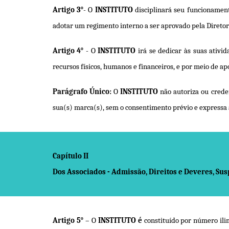
o
Artigo 3
- O
INSTITUTO
disciplinará seu funcionament
adotar um regimento interno a ser aprovado pela Direto
o
Artigo 4
- O
INSTITUTO
irá se dedicar às suas ativi
recursos físicos, humanos e financeiros, e por meio de a
Parágrafo Único:
O
INSTITUTO
não autoriza ou crede
sua(s) marca(s), sem o consentimento prévio e expressa a
Capítulo II
Dos Associados - Admissão, Direitos e Deveres, Su
o
Artigo 5
– O
INSTITUTO é
constituído por número ilim