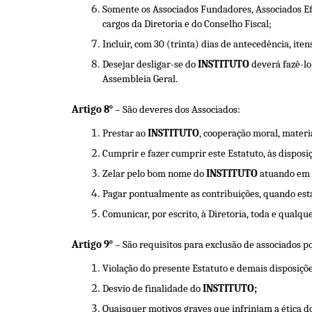
Somente os Associados Fundadores, Associados Efe
cargos da Diretoria e do Conselho Fiscal;
Incluir, com 30 (trinta) dias de antecedência, ite
Desejar desligar-se do
INSTITUTO
deverá fazê-lo
Assembleia Geral.
o
Artigo 8
– São deveres dos Associados:
Prestar ao
INSTITUTO
, cooperação moral, materi
Cumprir e fazer cumprir este Estatuto, às disposi
Zelar pelo bom nome do
INSTITUTO
atuando em c
Pagar pontualmente as contribuições, quando est
Comunicar, por escrito, à Diretoria, toda e qualqu
o
Artigo 9
– São requisitos para exclusão de associados po
Violação do presente Estatuto e demais disposições
Desvio de finalidade do
INSTITUTO;
Quaisquer motivos graves que infrinjam a ética d