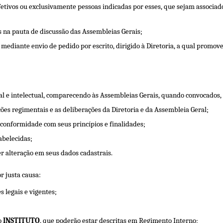
tivos ou exclusivamente pessoas indicadas por esses, que sejam associado
ns na pauta de discussão das Assembleias Gerais;
 mediante envio de pedido por escrito, dirigido à Diretoria, a qual promo
al e intelectual, comparecendo às Assembleias Gerais, quando convocados, 
ções regimentais e as deliberações da Diretoria e da Assembleia Geral;
onformidade com seus princípios e finalidades;
abelecidas;
er alteração em seus dados cadastrais.
r justa causa:
 legais e vigentes;
o
INSTITUTO
, que poderão estar descritas em Regimento Interno;