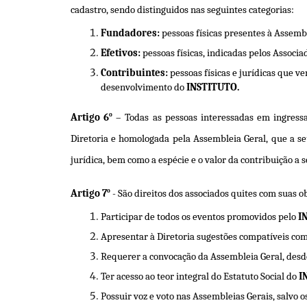
cadastro, sendo distinguidos nas seguintes categorias:
Fundadores:
pessoas físicas presentes à Assembl
Efetivos:
pessoas físicas, indicadas pelos Associ
Contribuintes:
pessoas físicas e jurídicas que v
desenvolvimento do
INSTITUTO.
o
Artigo 6
– Todas as pessoas interessadas em ingress
Diretoria e homologada pela Assembleia Geral, que a seu 
jurídica, bem como a espécie e o valor da contribuição a se
o
Artigo 7
- São direitos dos associados quites com suas ob
Participar de todos os eventos promovidos pelo
I
Apresentar à Diretoria sugestões compatíveis com
Requerer a convocação da Assembleia Geral, desd
Ter acesso ao teor integral do Estatuto Social do
I
Possuir voz e voto nas Assembleias Gerais, salvo o