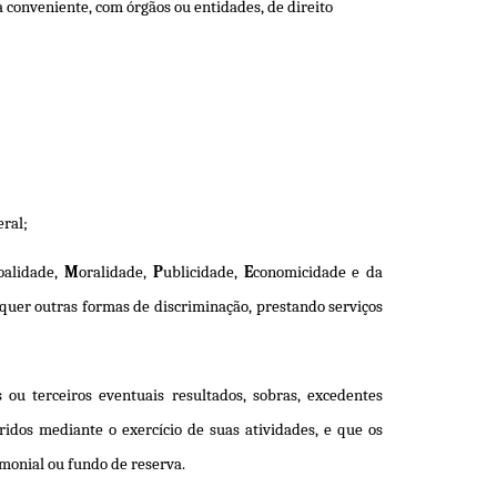
 conveniente, com órgãos ou entidades, de direito
eral;
oalidade,
M
oralidade,
P
ublicidade,
E
conomicidade e da
aisquer outras formas de discriminação, prestando serviços
s ou terceiros eventuais resultados, sobras, excedentes
ridos mediante o exercício de suas atividades, e que os
imonial ou fundo de reserva.