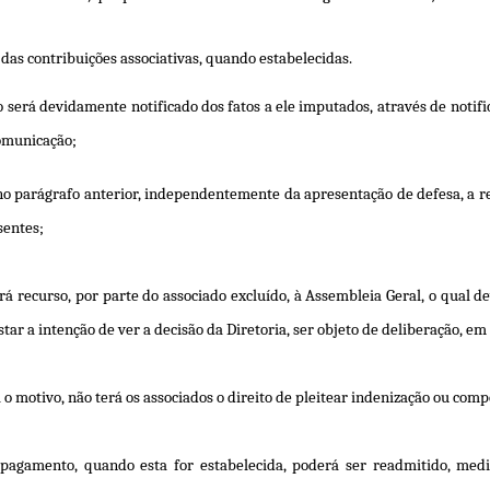
das contribuições associativas, quando estabelecidas.
do será devidamente notificado dos fatos a ele imputados, através de notif
comunicação;
no parágrafo anterior, independentemente da apresentação de defesa, a r
sentes;
á recurso, por parte do associado excluído, à Assembleia Geral, o qual de
star a intenção de ver a decisão da Diretoria, ser objeto de deliberação, e
o motivo, não terá os associados o direito de pleitear indenização ou compe
 pagamento, quando esta for estabelecida, poderá ser readmitido, med